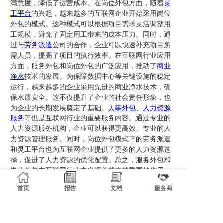
满意度，降低了运营成本。在岗位外包方面，随着
灵
工平台
的兴起，越来越多的互联网企业开始采用岗位
外包的模式。这种模式可以根据项目需求灵活调整用
工规模，避免了固定用工带来的成本压力。同时，通
过与
劳务派遣
公司的合作，企业可以快速补充项目所
需人员，提高了项目的执行效率。在互联网行业应用
方面，服务外包和岗位外包的广泛应用，推动了
商业
净水
技术的发展。为保障数据中心等关键设施的稳定
运行，越来越多的企业采用先进的商业净水技术，确
保水质安全。这不仅提升了企业的社会责任形象，也
为企业的长期发展奠定了基础。
人事外包
、
人力资源
服务
等也是互联网行业的重要服务内容。通过专业的
人力资源服务机构，企业可以获得更高效、专业的人
力资源管理服务。同时，岗位外包模式下的劳务派遣
和灵工平台也为互联网企业提供了更多的人力资源选
择，促进了人力资源的优化配置。总之，服务外包和
岗位外包在互联网行业中发挥着越来越重要的作用。
未来，随着技术的不断进步和市场的发展，服务外包
首页
报告
文档
服务商
和岗位外包将进一步推动互联网行业的创新和发展。
相关新闻