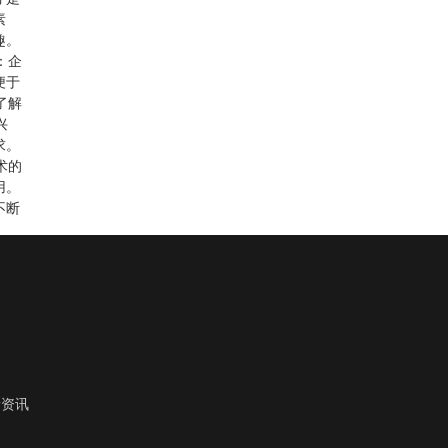
素
趣。
：企
便于
了解
兴
求。
术的
用。
不断
新资讯