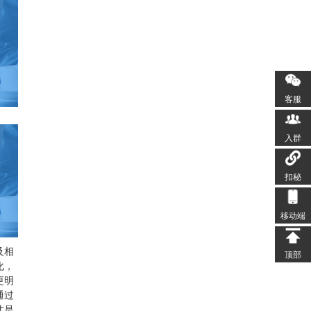
客服
入群
扣秘
移动端
及相
顶部
化，
更明
通过
才是