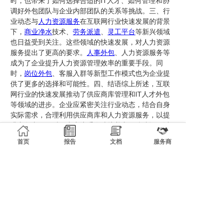
时，也带来了如何选择合适的IT人才、如何管理和协
调好外包团队与企业内部团队的关系等挑战。三、行
业动态与
人力资源服务
在互联网行业快速发展的背景
下，
商业净水
技术、
劳务派遣
、
灵工平台
等新兴领域
也日益受到关注。这些领域的快速发展，对人力资源
服务提出了更高的要求。
人事外包
、人力资源服务等
成为了企业提升人力资源管理效率的重要手段。同
时，
岗位外包
、客服入群等新型工作模式也为企业提
供了更多的选择和可能性。四、结语综上所述，互联
网行业的快速发展推动了供应商库管理和IT人才外包
等领域的进步。企业应紧密关注行业动态，结合自身
实际需求，合理利用供应商库和人力资源服务，以提
升竞争力。同时，也应注重人才培养和团队建设，以
应对日益复杂的市场环境。
首页
报告
文档
服务商
相关新闻
互联网络行业的人事与业务外包趋势探讨
互联网行业服务外包与岗位外包的发展与探讨
互联网络行业人力资源服务与人事管理系统的最新发展