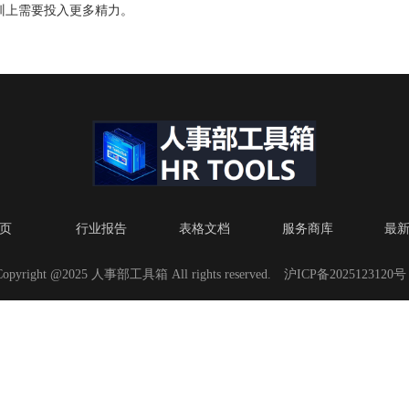
训上需要投入更多精力。
互联网技术将零散的工作任务与灵活的劳动者连接起来。随着技术的不断
这种模式也面临着一些挑战，如如何确保工作质量、如何保护劳动者权益
市场需求，许多灵工平台开始建立更加完善的评估体系和保障机制。
事外包和人力资源服务变得越来越重要。通过人事外包，企业可以将人事
同时，人力资源服务也在为这些公司提供更为全面和专业的服务。此外，
页
行业报告
表格文档
服务商库
最
分工作交给其他公司或团队来完成，以达到更高效的工作效果。
Copyright @2025 人事部工具箱 All rights reserved.
沪ICP备2025123120号
应用。为了保证数据中心的正常运营，对于供水质量的保证也是重要的一
保障用水安全。