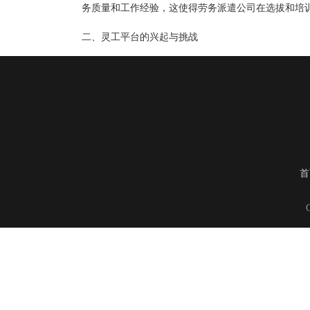
务质量和工作经验，这使得劳务派遣公司在选拔和培
二、灵工平台的兴起与挑战
灵工平台是互联网行业中的一种新型用工模式，通过
步，灵工平台正在逐渐改变传统的工作方式。然而，
题。同时，最新的行业资讯也提到，为了更好地满足
三、
人事外包
与
人力资源服务
为了更好地管理劳务派遣和灵工平台的用工模式，人
工作交给专业公司处理，从而减少自身的管理压力。
首
外包
也是值得关注的热点话题，这种模式将企业的部
四、
商业净水
技术的应用
在互联网行业的快速发展中，商业净水技术也得到了
因此，越来越多的数据中心开始引入商业净水技术来
五、行业动态及展望