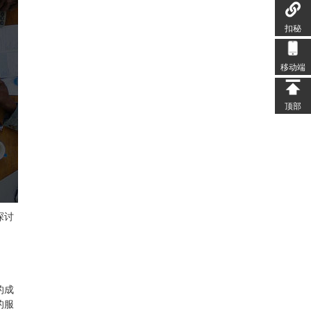
扣秘
移动端
顶部
探讨
的成
的服