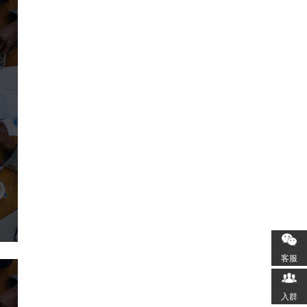
客服
入群