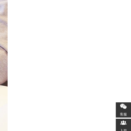
客服
入群