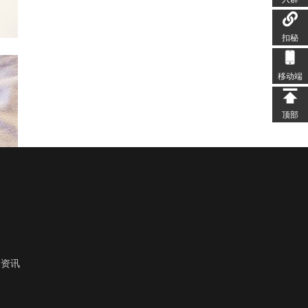
扣秘
移动端
顶部
新资讯