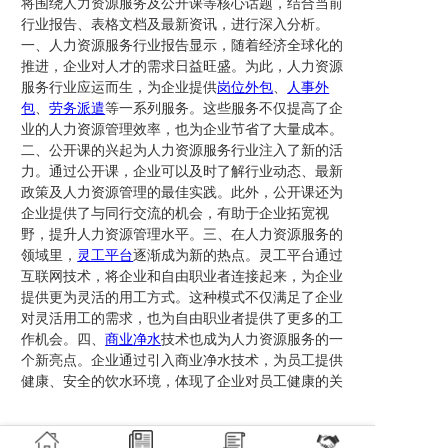
将围绕人力资源服务及公开课等核心话题，结合当前
行业报告、表格文档及最新资讯，进行深入分析。
一、人力资源服务行业报告显示，随着经济全球化的
推进，企业对人才的需求日益旺盛。为此，人力资源
服务行业应运而生，为企业提供
岗位外包
、
人事外
包
、
劳务派遣
等一系列服务。这些服务不仅提高了企
业的人力资源管理效率，也为企业节省了大量成本。
二、公开课的兴起为人力资源服务行业注入了新的活
力。通过公开课，企业可以及时了解行业动态、最新
政策及人力资源管理的最佳实践。此外，公开课还为
企业提供了与同行交流的机会，有助于企业拓宽视
野，提升人力资源管理水平。三、在人力资源服务的
领域里，
灵工平台
逐渐成为新的热点。灵工平台通过
互联网技术，将企业和自由职业者连接起来，为企业
提供更为灵活的用工方式。这种模式不仅满足了企业
对灵活用工的需求，也为自由职业者提供了更多的工
作机会。四、
商业净水
技术也成为人力资源服务的一
个新亮点。企业通过引入商业净水技术，为员工提供
健康、安全的饮水环境，体现了企业对员工健康的关
注。同时，这也成为企业吸引和留住人才的一个亮
点。总之，人力资源服务行业的发展日新月异，公开
课等新形式的出现为行业带来了新的机遇。未来，人